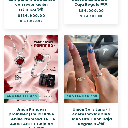
con respiración
Caja Regalo 👑💓
rítimica ✨👽
Precio
$84.900,00
Precio
Precio
$124.900,00
Precio
habitual
de
$124.900,00
habitual
de
oferta
$144.900,00
oferta
AHORRA $35.000
AHORRA $45.000
Unión Princess
Unión Sol y Luna® |
promise® | Collar llave
Acero Inoxidable y
+ Anillo Promesa TALLA
Baño Oro + Con Caja
AJUSTABLE + Caja de
Regalo ☀️🌙💓