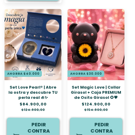
AHORRA $40.000
AHORRA $30.000
Set Love Pearl® | Abre
Set Magic Love | Collar
la ostra y descubre TU
Girasol + Caja PREMIUM
perla real 🦪✨
de Osito Girasol 🌻💗
Precio
$84.900,00
Precio
Precio
$124.900,00
Precio
habitual
de
habitual
de
$124.900,00
$154.900,00
oferta
oferta
PEDIR
PEDIR
CONTRA
CONTRA