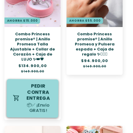
n
:
AHORRA $15.000
AHORRA $55.000
Combo Princess
Combo Princess
promise® | Anillo
promise® | Anillo
Promesa Talla
Promesa y Pulsera
Ajustable + Collar de
espada + Caja de
Corazón + Caja de
regalo ✨❤️‍🔥👑
LUJO ✨👑💗
Precio
$94.900,00
Precio
Precio
$134.900,00
Precio
habitual
de
$149.900,00
habitual
de
oferta
$149.900,00
oferta
PEDIR
CONTRA
ENTREGA
📦✅ ¡Envio
GRATIS!