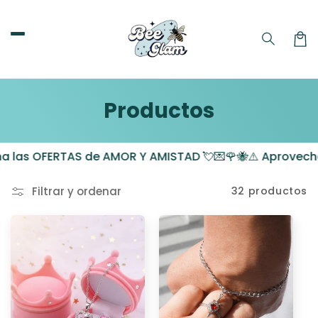
Ir
directamente
al contenido
Carri
C
Productos
o
 OFERTAS de AMOR Y AMISTAD 💘💌🌹🐝
⚠️ Aprovecha las 
l
e
Filtrar y ordenar
32 productos
c
c
i
ó