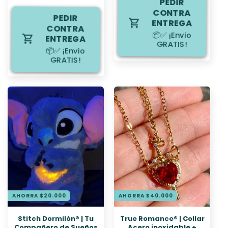
oferta
PEDIR
CONTRA
PEDIR
ENTREGA
CONTRA
📦✅ ¡Envio
ENTREGA
GRATIS!
📦✅ ¡Envio
GRATIS!
AHORRA $20.000
AHORRA $40.000
Stitch Dormilón® | Tu
True Romance® | Collar
Compañero de Sueños
Acero inoxidable +