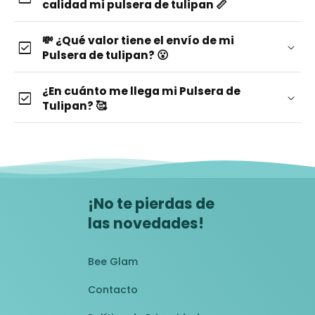
calidad mi pulsera de tulipan 📏
💸 ¿Qué valor tiene el envío de mi
check_box
Pulsera de tulipan? 😮
¡completamente gratis!
¿En cuánto me llega mi Pulsera de
check_box
Tulipan? 🥰
¡No te pierdas de
las novedades!
Bee Glam
Contacto