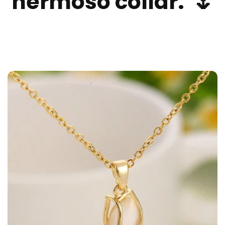
hermoso collar."🌷