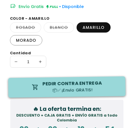
Envío Gratis
• Disponible
COLOR - AMARILLO
Variante
Variante
ROSADO
BLANCO
AMARILLO
agotada
agotada
o
o
no
no
MORADO
disponible
disponible
Cantidad
Reducir
Aumentar
cantidad
cantidad
para
para
Beauty
Beauty
PEDIR CONTRA ENTREGA
Tulip®
Tulip®
📦✅ ¡Envio GRATIS!
|
|
Collar
Collar
Tulipán
Tulipán
🔥 La oferta termina en:
💓
💓
DESCUENTO + CAJA GRATIS + ENVÍO GRATIS a todo
🌷
🌷
Colombia