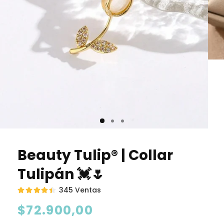
Beauty Tulip® | Collar
Tulipán 💓🌷
345 Ventas
Precio
$72.900,00
habitual