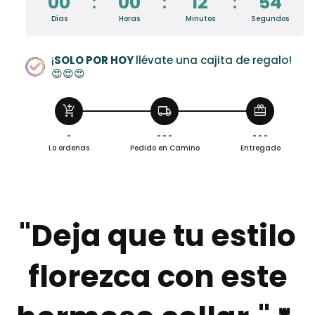
00
:
00
:
12
:
52
Días
Horas
Minutos
Segundos
¡
SOLO POR HOY
llévate una cajita de regalo!
😍😍😍
add_shopping_cart
local_shipping
redeem
-
- - -
- - -
Lo ordenas
Pedido en Camino
Entregado
"Deja que tu estilo
florezca con este