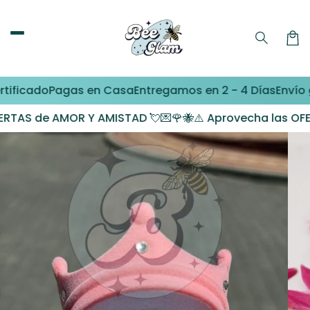
Ir
directamente
al contenido
Carri
do
Pagas en Casa
Entregamos en 2 - 4 Días
Envío gratis
AMOR Y AMISTAD 💘💌🌹🐝
⚠️ Aprovecha las OFERTAS de A
Ir
directamente
a la
información
del producto