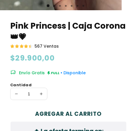
Pink Princess | Caja Corona
👑💗
567 Ventas
Precio
$29.900,00
habitual
Envío Gratis
• Disponible
Cantidad
Reducir
Aumentar
cantidad
cantidad
para
para
AGREGAR AL CARRITO
Pink
Pink
Princess
Princess
|
|
🔥 La oferta termina en: