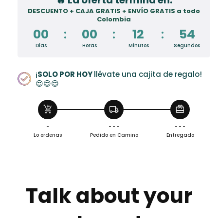
Caja
Caja
DESCUENTO + CAJA GRATIS + ENVÍO GRATIS a todo
Corona
Corona
Colombia
👑
👑
00
:
00
:
12
:
53
💗
💗
Días
Horas
Minutos
Segundos
¡
SOLO POR HOY
llévate una cajita de regalo!
😍😍😍
add_shopping_cart
local_shipping
redeem
-
- - -
- - -
Lo ordenas
Pedido en Camino
Entregado
Talk about your