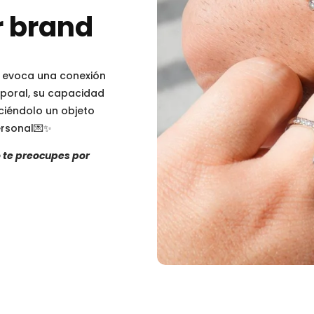
r brand
a evoca una conexión
mporal, su capacidad
ciéndolo un objeto
ersonal💌✨
 te preocupes por