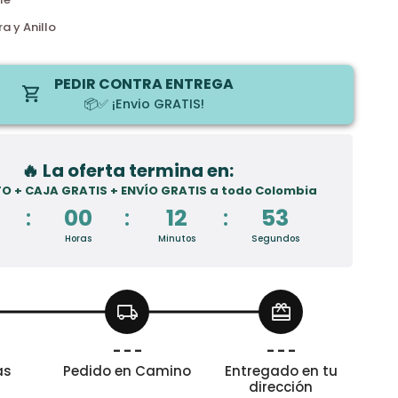
promise®
|
ra y Anillo
Anillo
Promesa
y
PEDIR CONTRA ENTREGA
Pulsera
📦✅ ¡Envio GRATIS!
espada
+
Caja
🔥 La oferta termina en:
de
O + CAJA GRATIS + ENVÍO GRATIS a todo Colombia
regalo
✨
:
00
:
12
:
51
❤️‍🔥
Horas
Minutos
Segundos
👑
local_shipping
redeem
- - -
- - -
as
Pedido en Camino
Entregado en tu
dirección