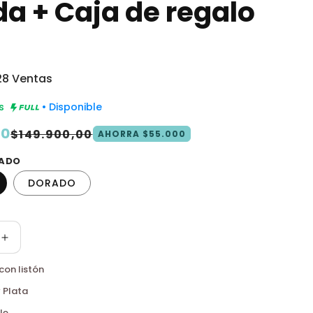
a + Caja de regalo
8 Ventas
is
• Disponible
00
$149.900,00
AHORRA
$55.000
EADO
DORADO
Aumentar
cantidad
con listón
para
Combo
 Plata
Princess
le