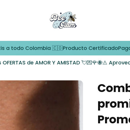
lombia 🇨🇴
Producto Certificado
Pagas en Casa
En
 Y AMISTAD 💘💌🌹🐝
⚠️ Aprovecha las OFERTAS d
Comb
promi
Prome